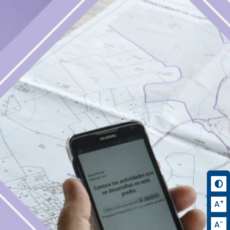
+
A
-
A