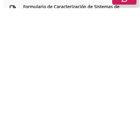
Formulario de Caracterización de Sistemas de
Información Estadística(F4)
Ver documento
Manual
Manual de usuario del formulario electrónico de
Caracterización de Sistemas de Información
Estadística
Ver documento
Diligenciamiento de formulario electrónico de
Caracterización de Sistemas de Información
Estadística
Ver video
En caso de cualquier inquietud, por favor escribir al correo