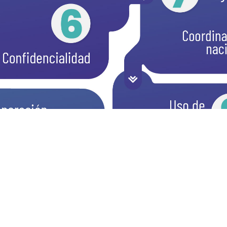
6
9
10