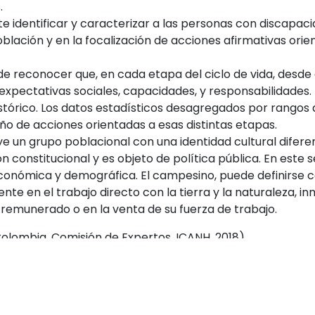
.
e identificar y caracterizar a las personas con discapac
población y en la focalización de acciones afirmativas orie
e reconocer que, en cada etapa del ciclo de vida, desde el
 expectativas sociales, capacidades, y responsabilidades.
istórico. Los datos estadísticos desagregados por rango
eño de acciones orientadas a esas distintas etapas.
 un grupo poblacional con una identidad cultural diferen
 constitucional y es objeto de política pública. En este se
económica y demográfica. El campesino, puede definirse co
mente en el trabajo directo con la tierra y la naturaleza,
o remunerado o en la venta de su fuerza de trabajo.
lombia, Comisión de Expertos, ICANH, 2018).
ientas de consulta?