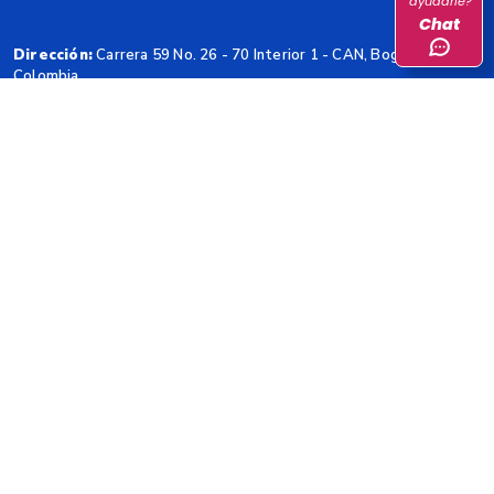
ayudarle?
Chat
Dirección:
Carrera 59 No. 26 - 70 Interior 1 - CAN, Bogotá,
Colombia.
Horarios de Atención:
Lunes a viernes de 8:00 a.m. – 5:00
p.m.
Código Postal:
111321
@DANE_Colombia
@danecolombia
@DANEColombia
Contacto
Teléfono Conmutador
: (+57 601) 597 8300