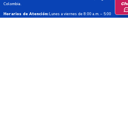
Ch
Colombia.
Horarios de Atención:
Lunes a viernes de 8:00 a.m. – 5:00
p.m.
Código Postal:
111321
@DANE_Colombia
@danecolombia
@DANEColombia
Contacto
Teléfono Conmutador
: (+57 601) 597 8300
Línea Gratuita:
01 8000 912002
Correo Institucional:
sen@dane.gov.co