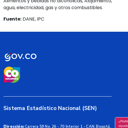
Alimentos y bebidas no alcohólicas, Alojamiento,
agua, electricidad, gas y otros combustibles.
Fuente:
DANE, IPC
Sistema Estadístico Nacional (SEN)
¿Pod
ayuda
Dirección:
Carrera 59 No. 26 - 70 Interior 1 - CAN, Bogotá,