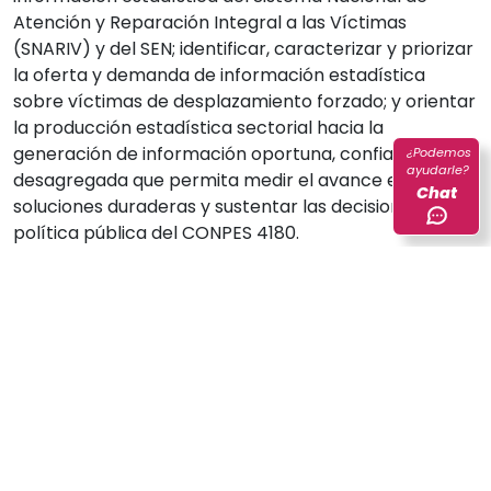
Atención y Reparación Integral a las Víctimas
(SNARIV) y del SEN; identificar, caracterizar y priorizar
la oferta y demanda de información estadística
sobre víctimas de desplazamiento forzado; y orientar
la producción estadística sectorial hacia la
generación de información oportuna, confiable y
¿Podemos
ayudarle?
desagregada que permita medir el avance en las
Chat
soluciones duraderas y sustentar las decisiones de
política pública del CONPES 4180.
En este contexto, el director de DIRPEN destacó el
valor de la información estadística como “un
elemento fundamental para organizar, articular y dar
sentido a la acción del Estado en favor de las
víctimas” del conflicto armado en Colombia.